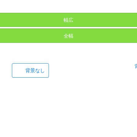
幅広
全幅
背景なし