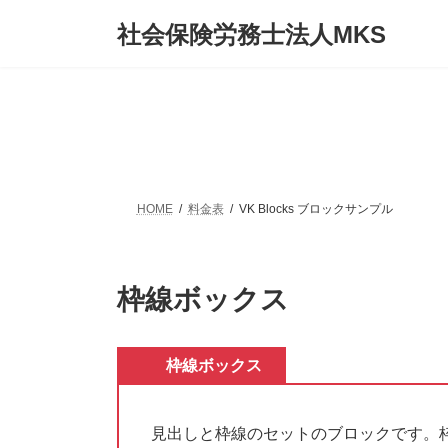
コ
ナ
社会保険労務士法人MKS
ン
ビ
テ
ゲ
ン
ー
ツ
シ
へ
ョ
ス
ン
キ
に
ッ
移
プ
動
HOME
料金表
VK Blocks ブロックサンプル
枠線ボックス
枠線ボックス
見出しと枠線のセットのブロックです。